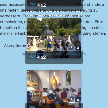
sind essenziell für den Betrieb der Seite, während andere
Pio2
uns helfen, diese Website und die Nutzererfahrung zu
verbessern (Tracking Cookies). Sie können selbst
entscheiden, ob Sie die Cookies zulassen möchten. Bitte
beachten Sie, dass bei einer Ablehnung womöglich nicht
mehr alle Funktionalitäten der Seite zur Verfügung stehen.
Akzeptieren
Ablehnen
Weitere Informationen
|
Impressum
Pio2