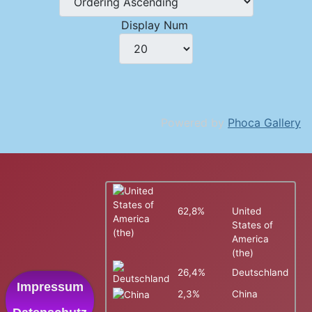
Display Num
Powered by
Phoca Gallery
62,8%
United
States of
America
(the)
26,4%
Deutschland
Impressum
2,3%
China