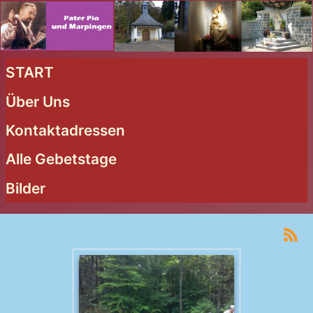
START
Über Uns
Kontaktadressen
Alle Gebetstage
Bilder